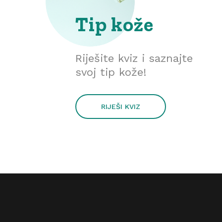
Tip kože
Riješite kviz i saznajte
svoj tip kože!
RIJEŠI KVIZ