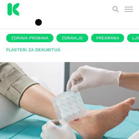
ZDRAVA PROBAVA
ZDRAVLJE
PREHRANA
LJ
FLASTERI ZA DEKUBITUS