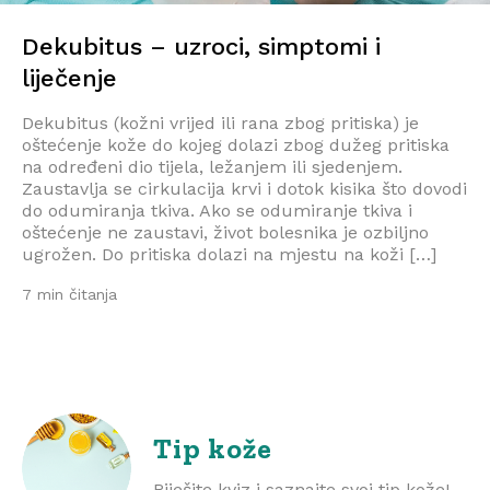
Dekubitus – uzroci, simptomi i
liječenje
Dekubitus (kožni vrijed ili rana zbog pritiska) je
oštećenje kože do kojeg dolazi zbog dužeg pritiska
na određeni dio tijela, ležanjem ili sjedenjem.
Zaustavlja se cirkulacija krvi i dotok kisika što dovodi
do odumiranja tkiva. Ako se odumiranje tkiva i
oštećenje ne zaustavi, život bolesnika je ozbiljno
ugrožen. Do pritiska dolazi na mjestu na koži […]
7 min čitanja
Tip kože
Riješite kviz i saznajte svoj tip kože!