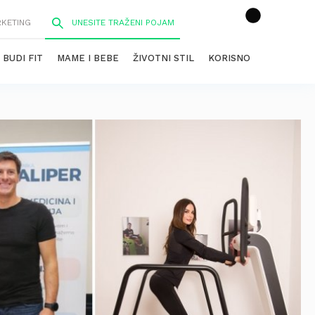
RKETING
BUDI FIT
MAME I BEBE
ŽIVOTNI STIL
KORISNO