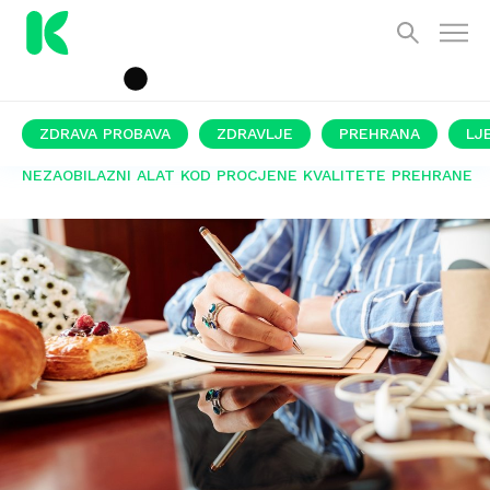
ZDRAVA PROBAVA
ZDRAVLJE
PREHRANA
LJ
NEZAOBILAZNI ALAT KOD PROCJENE KVALITETE PREHRANE