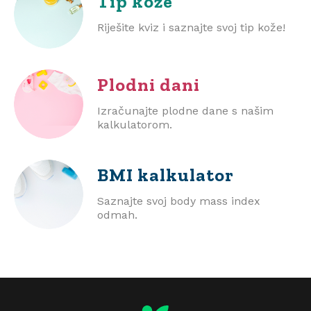
Tip kože
Riješite kviz i saznajte svoj tip kože!
Plodni dani
Izračunajte plodne dane s našim
kalkulatorom.
BMI
kalkulator
Saznajte svoj body mass index
odmah.