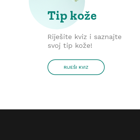
Tip kože
Riješite kviz i saznajte
svoj tip kože!
RIJEŠI KVIZ