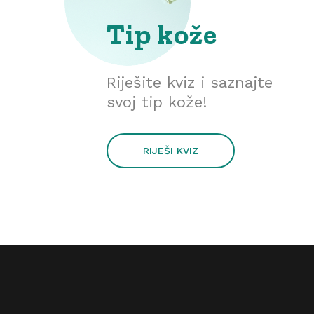
Tip kože
Riješite kviz i saznajte
svoj tip kože!
RIJEŠI KVIZ