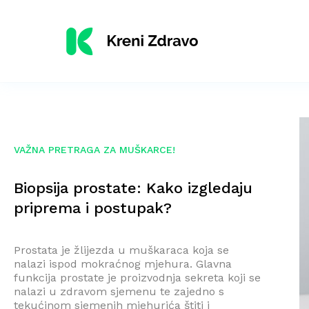
VAŽNA PRETRAGA ZA MUŠKARCE!
Biopsija prostate: Kako izgledaju
priprema i postupak?
Prostata je žlijezda u muškaraca koja se
nalazi ispod mokraćnog mjehura. Glavna
funkcija prostate je proizvodnja sekreta koji se
nalazi u zdravom sjemenu te zajedno s
tekućinom sjemenih mjehurića štiti i