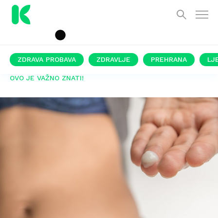
ZDRAVA PROBAVA
ZDRAVLJE
PREHRANA
LJ
OVO JE VAŽNO ZNATI!