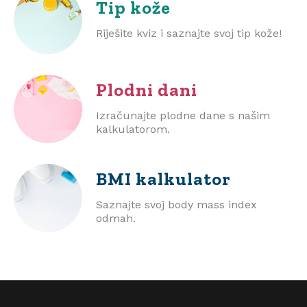
Tip kože
Riješite kviz i saznajte svoj tip kože!
Plodni dani
Izračunajte plodne dane s našim
kalkulatorom.
BMI
kalkulator
Saznajte svoj body mass index
odmah.