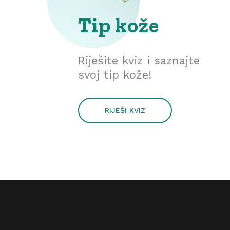
Tip kože
Riješite kviz i saznajte
svoj tip kože!
RIJEŠI KVIZ