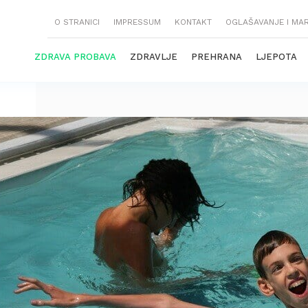
O STRANICI
IMPRESSUM
KONTAKT
OGLAŠAVANJE I MA
ZDRAVA PROBAVA
ZDRAVLJE
PREHRANA
LJEPOTA