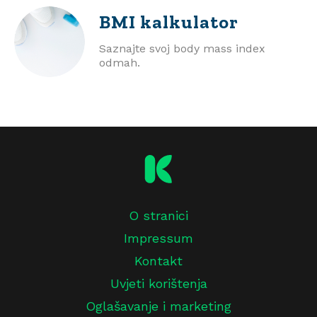
BMI
kalkulator
Saznajte svoj body mass index
odmah.
O stranici
Impressum
Kontakt
Uvjeti korištenja
Oglašavanje i marketing