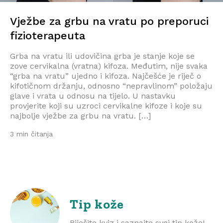
Vježbe za grbu na vratu po preporuci
fizioterapeuta
Grba na vratu ili udovičina grba je stanje koje se
zove cervikalna (vratna) kifoza. Međutim, nije svaka
“grba na vratu” ujedno i kifoza. Najčešće je riječ o
kifotičnom držanju, odnosno “nepravlinom” položaju
glave i vrata u odnosu na tijelo. U nastavku
provjerite koji su uzroci cervikalne kifoze i koje su
najbolje vježbe za grbu na vratu. […]
3 min čitanja
Tip kože
Riješite kviz i saznajte svoj tip kože!