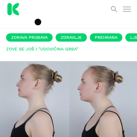
ZDRAVA PROBAVA
ZDRAVLJE
PREHRANA
LJ
ZOVE SE JOŠ I "UDOVIČINA GRBA"