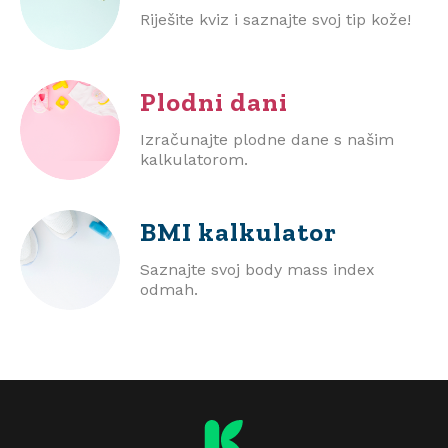
Riješite kviz i saznajte svoj tip kože!
Plodni dani
Izračunajte plodne dane s našim
kalkulatorom.
BMI
kalkulator
Saznajte svoj body mass index
odmah.