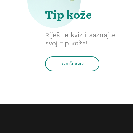
Tip kože
Riješite kviz i saznajte
svoj tip kože!
RIJEŠI KVIZ