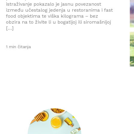
istraživanje pokazalo je jasnu povezanost
između učestalog jedenja u restoranima i fast
food objektima te viška kilograma – bez
obzira na to živite li u bogatijoj ili siromašnijoj
[…]
1 min čitanja