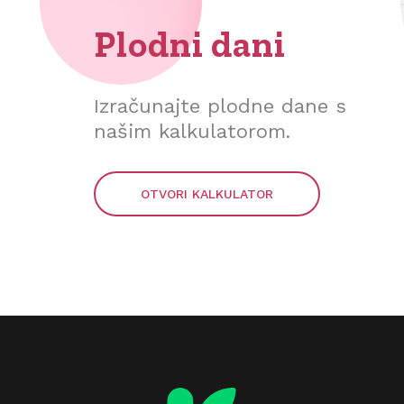
Plodni dani
Izračunajte plodne dane s
našim kalkulatorom.
OTVORI KALKULATOR