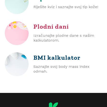
Riješite kviz i saznajte svoj tip kože!
Plodni dani
Izračunajte plodne dane s našim
kalkulatorom.
BMI
kalkulator
Saznajte svoj body mass index
odmah.