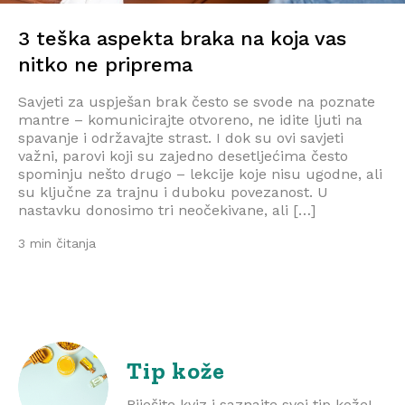
3 teška aspekta braka na koja vas
nitko ne priprema
Savjeti za uspješan brak često se svode na poznate
mantre – komunicirajte otvoreno, ne idite ljuti na
spavanje i održavajte strast. I dok su ovi savjeti
važni, parovi koji su zajedno desetljećima često
spominju nešto drugo – lekcije koje nisu ugodne, ali
su ključne za trajnu i duboku povezanost. U
nastavku donosimo tri neočekivane, ali […]
3 min čitanja
Tip kože
Riješite kviz i saznajte svoj tip kože!