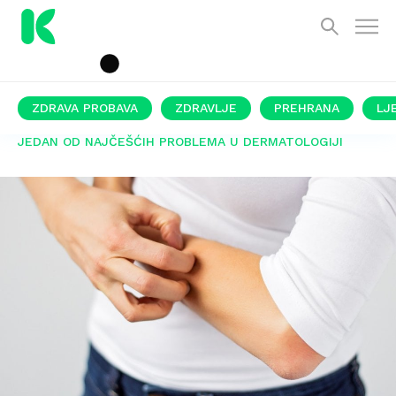
ZDRAVA PROBAVA
ZDRAVLJE
PREHRANA
LJ
JEDAN OD NAJČEŠĆIH PROBLEMA U DERMATOLOGIJI