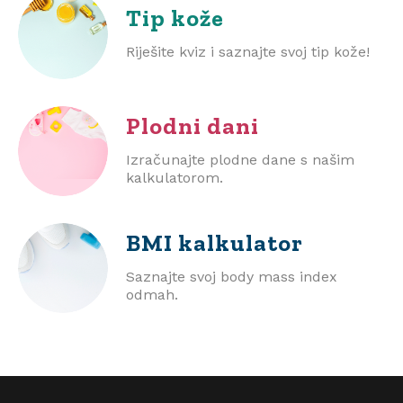
Tip kože
Riješite kviz i saznajte svoj tip kože!
Plodni dani
Izračunajte plodne dane s našim
kalkulatorom.
BMI
kalkulator
Saznajte svoj body mass index
odmah.