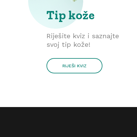
Tip kože
Riješite kviz i saznajte
svoj tip kože!
RIJEŠI KVIZ