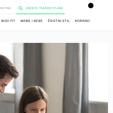
RKETING
BUDI FIT
MAME I BEBE
ŽIVOTNI STIL
KORISNO