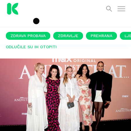
ZDRAVA PROBAVA
ZDRAVLJE
PREHRANA
LJ
ODLUČILE SU IH OTOPITI