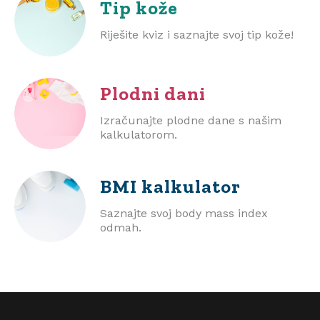
Tip kože
Riješite kviz i saznajte svoj tip kože!
Plodni dani
Izračunajte plodne dane s našim
kalkulatorom.
BMI
kalkulator
Saznajte svoj body mass index
odmah.