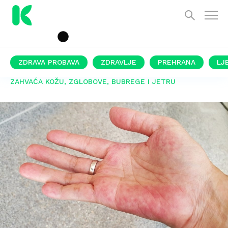
ZDRAVA PROBAVA
ZDRAVLJE
PREHRANA
LJ
ZAHVAĆA KOŽU, ZGLOBOVE, BUBREGE I JETRU