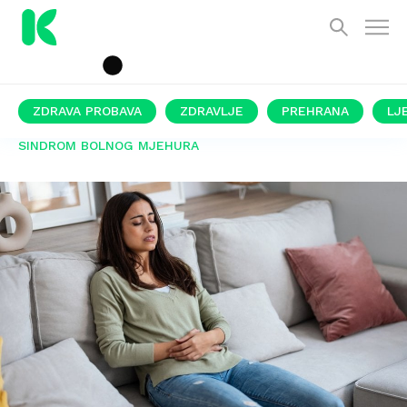
ZDRAVA PROBAVA
ZDRAVLJE
PREHRANA
LJ
SINDROM BOLNOG MJEHURA