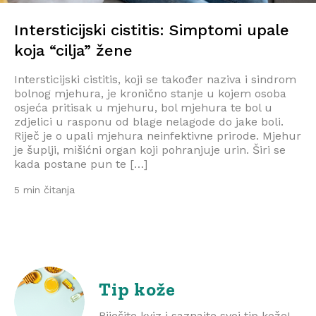
Intersticijski cistitis: Simptomi upale
koja “cilja” žene
Intersticijski cistitis, koji se također naziva i sindrom
bolnog mjehura, je kronično stanje u kojem osoba
osjeća pritisak u mjehuru, bol mjehura te bol u
zdjelici u rasponu od blage nelagode do jake boli.
Riječ je o upali mjehura neinfektivne prirode. Mjehur
je šuplji, mišićni organ koji pohranjuje urin. Širi se
kada postane pun te […]
5 min čitanja
Tip kože
Riješite kviz i saznajte svoj tip kože!