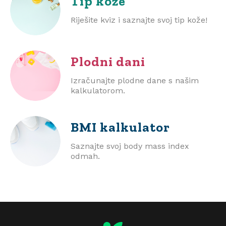
Tip kože
Riješite kviz i saznajte svoj tip kože!
Plodni dani
Izračunajte plodne dane s našim
kalkulatorom.
BMI
kalkulator
Saznajte svoj body mass index
odmah.