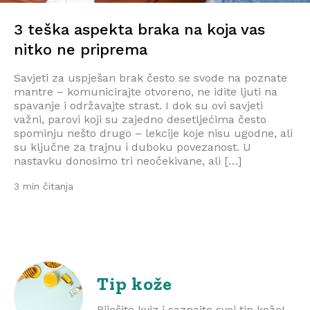
3 teška aspekta braka na koja vas
nitko ne priprema
Savjeti za uspješan brak često se svode na poznate
mantre – komunicirajte otvoreno, ne idite ljuti na
spavanje i održavajte strast. I dok su ovi savjeti
važni, parovi koji su zajedno desetljećima često
spominju nešto drugo – lekcije koje nisu ugodne, ali
su ključne za trajnu i duboku povezanost. U
nastavku donosimo tri neočekivane, ali […]
3 min čitanja
Tip kože
Riješite kviz i saznajte svoj tip kože!