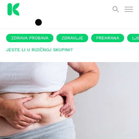
ZDRAVA PROBAVA
ZDRAVLJE
PREHRANA
LJ
JESTE LI U RIZIČNOJ SKUPINI?