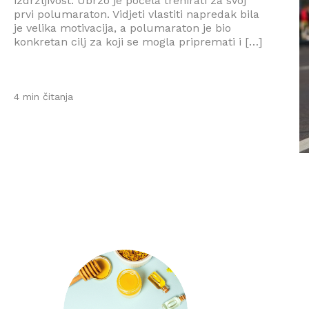
izdržljivost. Ubrzo je počela trenirati za svoj
prvi polumaraton. Vidjeti vlastiti napredak bila
je velika motivacija, a polumaraton je bio
konkretan cilj za koji se mogla pripremati i […]
4 min čitanja