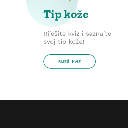
Tip kože
Riješite kviz i saznajte
svoj tip kože!
RIJEŠI KVIZ