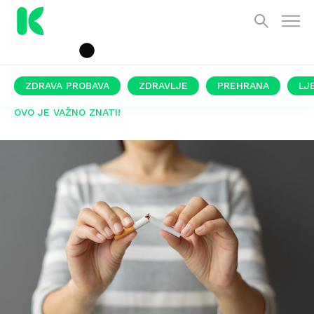
ZDRAVA PROBAVA
ZDRAVLJE
PREHRANA
LJ
OVO JE VAŽNO ZNATI!