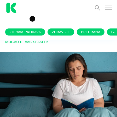
ZDRAVA PROBAVA
ZDRAVLJE
PREHRANA
LJ
MOGAO BI VAS SPASITI!