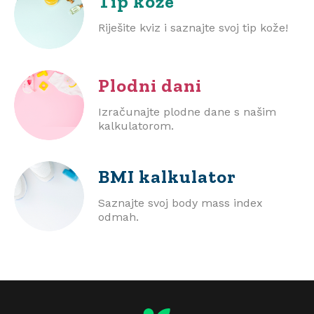
Tip kože
Riješite kviz i saznajte svoj tip kože!
Plodni dani
Izračunajte plodne dane s našim
kalkulatorom.
BMI
kalkulator
Saznajte svoj body mass index
odmah.