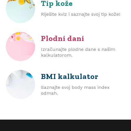
Tip kože
Riješite kviz i saznajte svoj tip kože!
Plodni dani
Izračunajte plodne dane s našim
kalkulatorom.
BMI
kalkulator
Saznajte svoj body mass index
odmah.