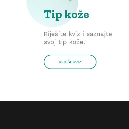
Tip kože
Riješite kviz i saznajte
svoj tip kože!
RIJEŠI KVIZ