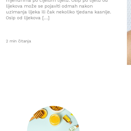
mjehurima po cijelom tijelu. Osip po tijelu od
lijekova može se pojaviti odmah nakon
uzimanja lijeka ili čak nekoliko tjedana kasnije.
Osip od lijekova […]
2 min čitanja