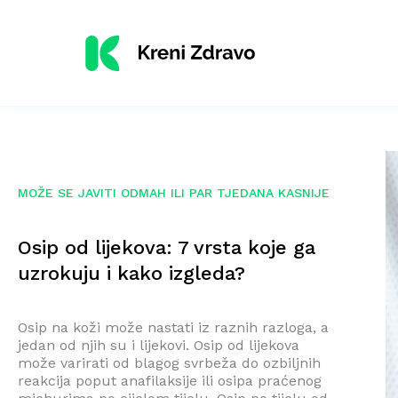
MOŽE SE JAVITI ODMAH ILI PAR TJEDANA KASNIJE
Osip od lijekova: 7 vrsta koje ga
uzrokuju i kako izgleda?
Osip na koži može nastati iz raznih razloga, a
jedan od njih su i lijekovi. Osip od lijekova
može varirati od blagog svrbeža do ozbiljnih
reakcija poput anafilaksije ili osipa praćenog