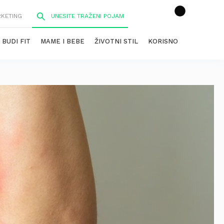
RKETING
BUDI FIT
MAME I BEBE
ŽIVOTNI STIL
KORISNO