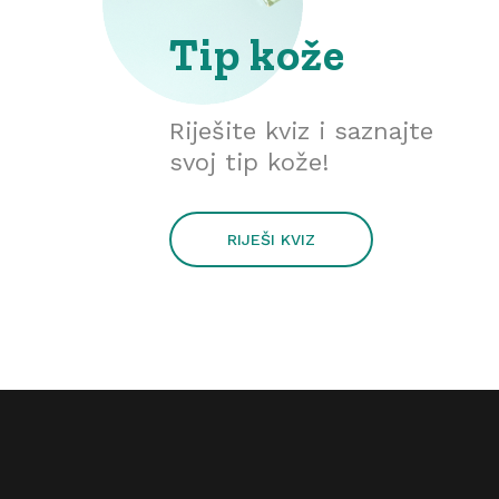
Tip kože
Riješite kviz i saznajte
svoj tip kože!
RIJEŠI KVIZ