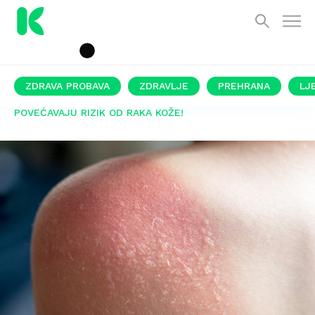
ZDRAVA PROBAVA
ZDRAVLJE
PREHRANA
LJ
POVEĆAVAJU RIZIK OD RAKA KOŽE!