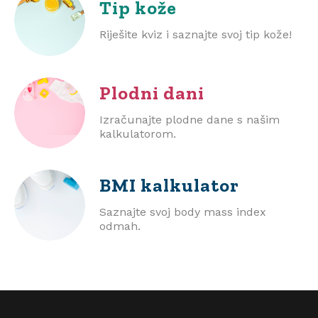
Tip kože
Riješite kviz i saznajte svoj tip kože!
Plodni dani
Izračunajte plodne dane s našim
kalkulatorom.
BMI
kalkulator
Saznajte svoj body mass index
odmah.