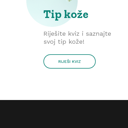
Tip kože
Riješite kviz i saznajte
svoj tip kože!
RIJEŠI KVIZ