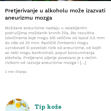
Pretjerivanje u alkoholu može izazvati
aneurizmu mozga
Moždane aneurizme nastaju u oslabljenim
područjima moždanih krvnih žila, što rezultira
izbočinama koje mogu biti veličine od ispod 0,5 mm
do više od 25 mm. Različiti čimbenici mogu
uzrokovati ili povećati rizik od aneurizme, od kojih
se neki mogu kontrolirati, poput konzumiranja
alkohola. Pretjerano pijenje povezano je s većim
rizikom od razvoja aneurizme mozga i […]
2 min čitanja
Tip kože