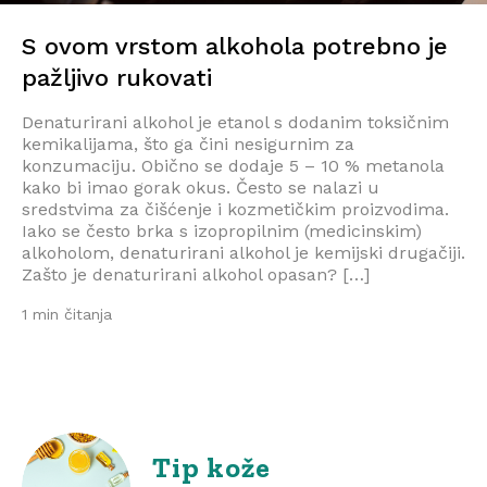
S ovom vrstom alkohola potrebno je
pažljivo rukovati
Denaturirani alkohol je etanol s dodanim toksičnim
kemikalijama, što ga čini nesigurnim za
konzumaciju. Obično se dodaje 5 – 10 % metanola
kako bi imao gorak okus. Često se nalazi u
sredstvima za čišćenje i kozmetičkim proizvodima.
Iako se često brka s izopropilnim (medicinskim)
alkoholom, denaturirani alkohol je kemijski drugačiji.
Zašto je denaturirani alkohol opasan? […]
1 min čitanja
Tip kože