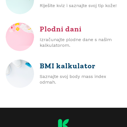
Riješite kviz i saznajte svoj tip kože!
Plodni dani
Izračunajte plodne dane s našim
kalkulatorom.
BMI
kalkulator
Saznajte svoj body mass index
odmah.