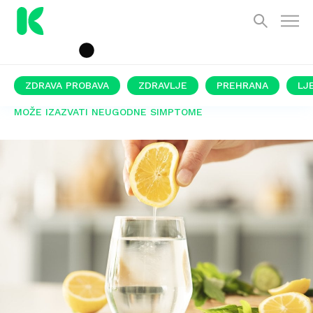
ZDRAVA PROBAVA
ZDRAVLJE
PREHRANA
LJ
MOŽE IZAZVATI NEUGODNE SIMPTOME