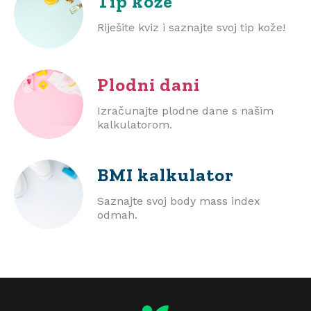
Tip kože
Riješite kviz i saznajte svoj tip kože!
Plodni dani
Izračunajte plodne dane s našim
kalkulatorom.
BMI
kalkulator
Saznajte svoj body mass index
odmah.