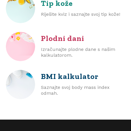
Tip kože
Riješite kviz i saznajte svoj tip kože!
Plodni dani
Izračunajte plodne dane s našim
kalkulatorom.
BMI
kalkulator
Saznajte svoj body mass index
odmah.