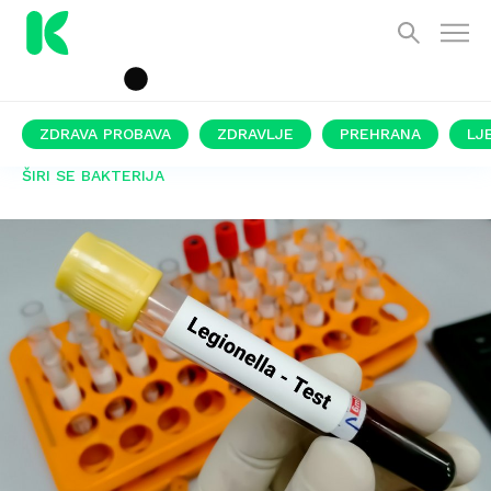
ZDRAVA PROBAVA
ZDRAVLJE
PREHRANA
LJ
ŠIRI SE BAKTERIJA