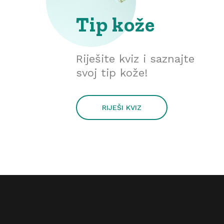
Tip kože
Riješite kviz i saznajte
svoj tip kože!
RIJEŠI KVIZ