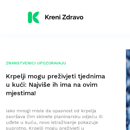
ZNANSTVENICI UPOZORAVAJU
Krpelji mogu preživjeti tjednima
u kući: Najviše ih ima na ovim
mjestima!
Iako mnogi misle da opasnost od krpelja
završava čim skinete planinarsku odjeću ili
uđete u kuću, novo istraživanje pokazuje
suprotno. Krpelji mogu preživjeti u