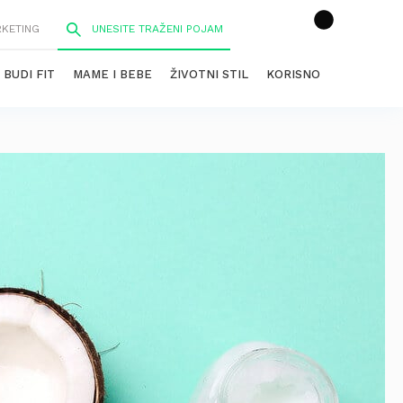
RKETING
BUDI FIT
MAME I BEBE
ŽIVOTNI STIL
KORISNO