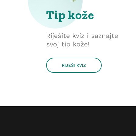
Tip kože
Riješite kviz i saznajte
svoj tip kože!
RIJEŠI KVIZ