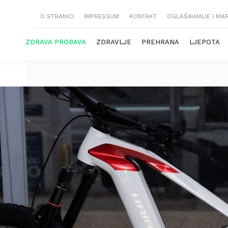
O STRANICI
IMPRESSUM
KONTAKT
OGLAŠAVANJE I MA
ZDRAVA PROBAVA
ZDRAVLJE
PREHRANA
LJEPOTA