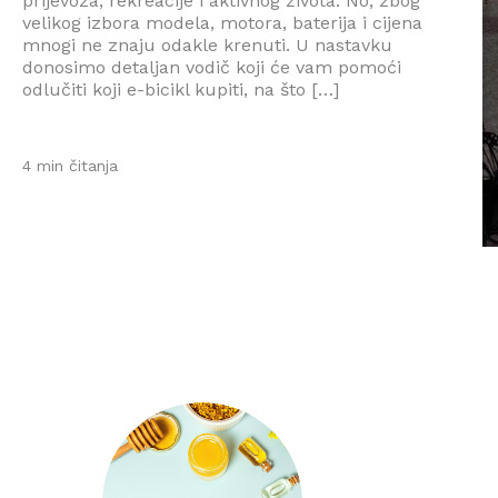
prijevoza, rekreacije i aktivnog života. No, zbog
velikog izbora modela, motora, baterija i cijena
mnogi ne znaju odakle krenuti. U nastavku
donosimo detaljan vodič koji će vam pomoći
odlučiti koji e-bicikl kupiti, na što […]
4 min čitanja