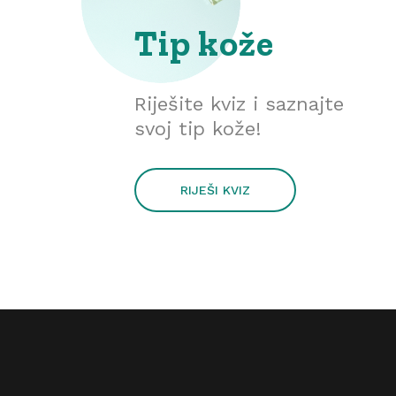
Tip kože
Riješite kviz i saznajte
svoj tip kože!
RIJEŠI KVIZ