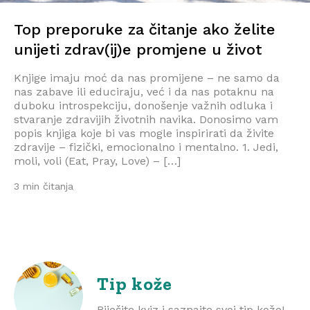
Top preporuke za čitanje ako želite
unijeti zdrav(ij)e promjene u život
Knjige imaju moć da nas promijene – ne samo da
nas zabave ili educiraju, već i da nas potaknu na
duboku introspekciju, donošenje važnih odluka i
stvaranje zdravijih životnih navika. Donosimo vam
popis knjiga koje bi vas mogle inspirirati da živite
zdravije – fizički, emocionalno i mentalno. 1. Jedi,
moli, voli (Eat, Pray, Love) – […]
3 min čitanja
Tip kože
Riješite kviz i saznajte svoj tip kože!