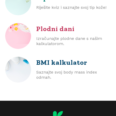
Riješite kviz i saznajte svoj tip kože!
Plodni dani
Izračunajte plodne dane s našim
kalkulatorom.
BMI
kalkulator
Saznajte svoj body mass index
odmah.