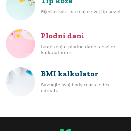
Tip kože
Riješite kviz i saznajte svoj tip kože!
Plodni dani
Izračunajte plodne dane s našim
kalkulatorom.
BMI
kalkulator
Saznajte svoj body mass index
odmah.