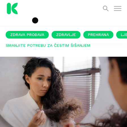
ZDRAVA PROBAVA
ZDRAVLJE
PREHRANA
LJ
SMANJITE POTREBU ZA ČESTIM ŠIŠANJEM