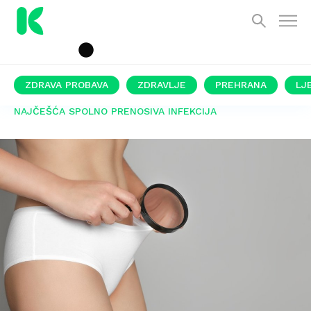
ZDRAVA PROBAVA
ZDRAVLJE
PREHRANA
LJ
NAJČEŠĆA SPOLNO PRENOSIVA INFEKCIJA