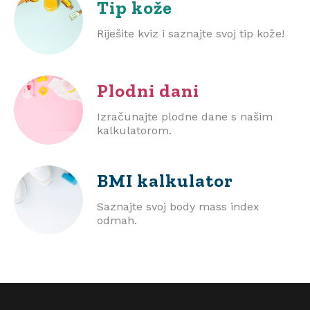
Tip kože
Riješite kviz i saznajte svoj tip kože!
Plodni dani
Izračunajte plodne dane s našim
kalkulatorom.
BMI
kalkulator
Saznajte svoj body mass index
odmah.