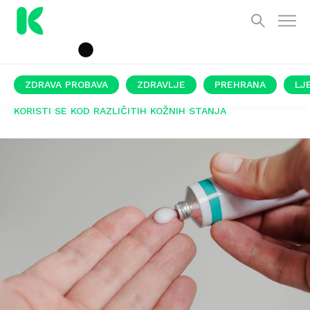
ZDRAVA PROBAVA
ZDRAVLJE
PREHRANA
LJ
KORISTI SE KOD RAZLIČITIH KOŽNIH STANJA