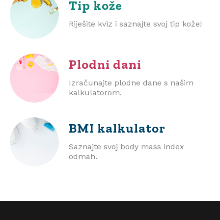
Tip kože
Riješite kviz i saznajte svoj tip kože!
Plodni dani
Izračunajte plodne dane s našim
kalkulatorom.
BMI
kalkulator
Saznajte svoj body mass index
odmah.