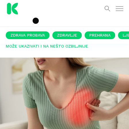
ZDRAVA PROBAVA
ZDRAVLJE
PREHRANA
LJ
MOŽE UKAZIVATI I NA NEŠTO OZBILJNIJE