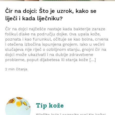
Čir na dojci: Što je uzrok, kako se
liječi i kada liječniku?
Čir na dojci najčešće nastaje kada bakterije zaraze
folikul dlake na području dojke. Ova upala kože,
poznata i kao furunkul, očituje se kao bolna, crvena
i otečena izbočina ispunjena gnojem. Iako u većini
slučajeva nije riječ o ozbiljnom stanju, gnojni čir na
dojci može ukazivati i na dublje zdravstvene
probleme, poput dijabetesa ili stanja kože […]
2 min čitanja
Tip kože
Riješite kviz i saznajte svoj tip kože!