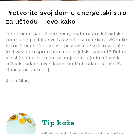
Pretvorite svoj dom u energetski stroj
za uštedu – evo kako
U vremenu kad cijene energenata rastu, klimatske
promjene postaju sve izraženije, a održivost više nije
samo izbor već nužnost, postavlja se važno pitanje –
je li vaš dom spreman na energetski zaokret? Dobra
vijest je da čak i male promjene mogu imati velik
učinak, kako na vaš kućni budžet, tako i na okoliš.
Donosimo vam […]
3 min čitanja
Tip kože
Riješite kviz i saznajte svoj tip kože!