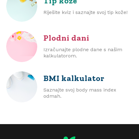
Tip kože
Riješite kviz i saznajte svoj tip kože!
Plodni dani
Izračunajte plodne dane s našim
kalkulatorom.
BMI
kalkulator
Saznajte svoj body mass index
odmah.