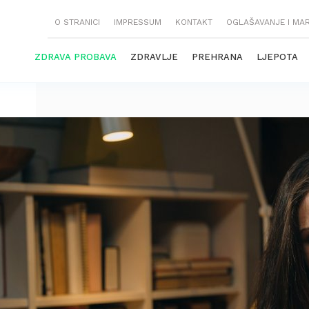
O STRANICI
IMPRESSUM
KONTAKT
OGLAŠAVANJE I MA
ZDRAVA PROBAVA
ZDRAVLJE
PREHRANA
LJEPOTA