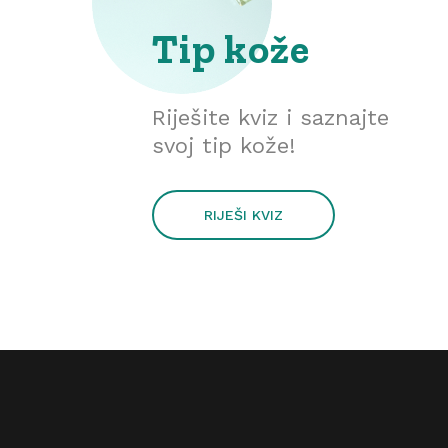
Tip kože
Riješite kviz i saznajte
svoj tip kože!
RIJEŠI KVIZ