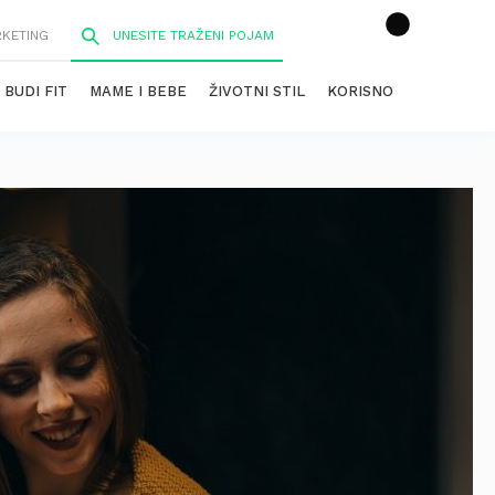
RKETING
BUDI FIT
MAME I BEBE
ŽIVOTNI STIL
KORISNO